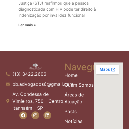
Justiça (STJ) reafirmou que a pessoa
diagnosticada com HIV pode ter direito à
indenização por invalidez funcional
Ler mais »
Navegue
(13) 3422.2606
Home
bb.advogados6@gmail.com
Quem Somos
Av. Condessa de
Áreas de
Vimieiros, 750 - Centro,
Atuação
Itanhaém - SP
Posts
Notícias