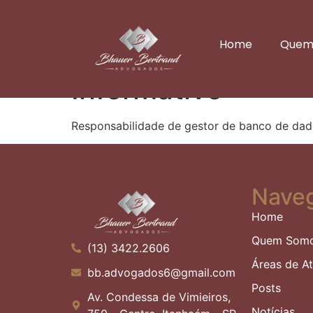
Responsabilidade
Home
Quem
intimação em pen
Informativo
Responsabilidade de gestor de banco de dad
Nave
Home
Quem Som
(13) 3422.2606
Áreas de A
bb.advogados6@gmail.com
Posts
Av. Condessa de Vimieiros,
Notícias