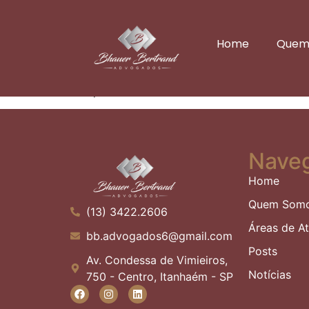
Pesquisa Pronta d
Home
Quem
condomínio median
Pesquisa Pronta destaca direito do condômin
Nave
Home
Quem Som
(13) 3422.2606
Áreas de A
bb.advogados6@gmail.com
Posts
Av. Condessa de Vimieiros,
Notícias
750 - Centro, Itanhaém - SP