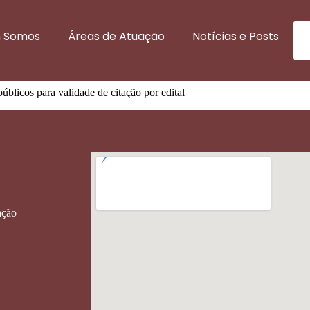
z dispensa de ofício a órgãos púb
 Somos
Áreas de Atuação
Notícias e Posts
públicos para validade de citação por edital
ação