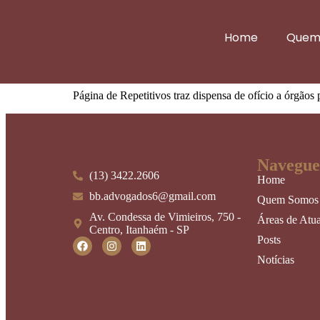
Página de Repetitivos tra
Home
Quem
citação por edital
Página de Repetitivos traz dispensa de ofício a órgãos 
Navegue
(13) 3422.2606
Home
bb.advogados6@gmail.com
Quem Somos
Av. Condessa de Vimieiros, 750 -
Áreas de Atu
Centro, Itanhaém - SP
Posts
Notícias