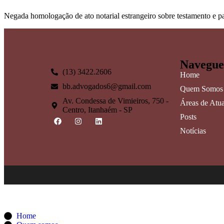
Negada homologação de ato notarial estrangeiro sobre testamento e par
Navegue
(13) 3422.2606
Home
bb.advogados6@gmail.com
Quem Somos
Av. Condessa de Vimieiros, 750 -
Áreas de Atu
Centro, Itanhaém - SP
Posts
Notícias
Home