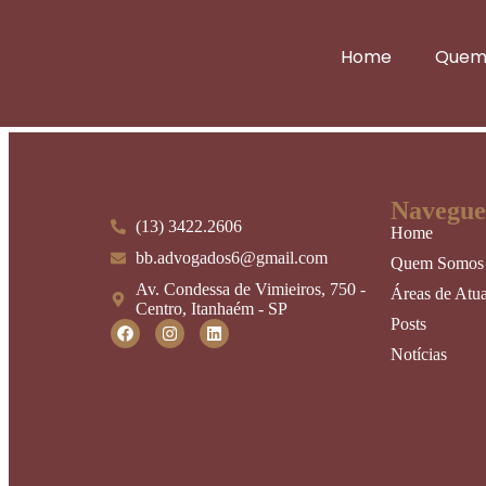
Fórum internacional de preserv
Home
Quem
Fórum internacional de preservação e restauro de documentos começa 
Navegue
(13) 3422.2606
Home
bb.advogados6@gmail.com
Quem Somos
Av. Condessa de Vimieiros, 750 -
Áreas de Atu
Centro, Itanhaém - SP
Posts
Notícias