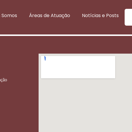
ação e restauro de documentos co
 Somos
Áreas de Atuação
Notícias e Posts
nesta quarta (26)
ação