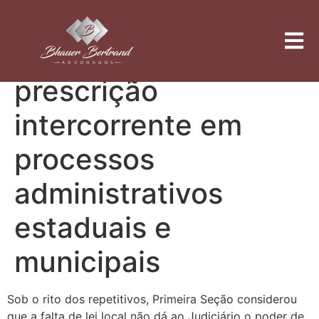
Decreto federal não
pode embasar
prescrição
intercorrente em
processos
administrativos
estaduais e
municipais
Sob o rito dos repetitivos, Primeira Seção considerou
que a falta de lei local não dá ao Judiciário o poder de