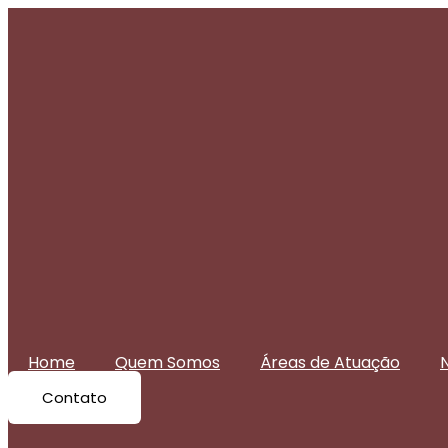
Pular
para
o
conteúdo
Home
Quem Somos
Áreas de Atuação
N
Contato