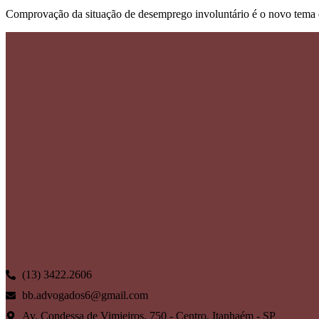
Comprovação da situação de desemprego involuntário é o novo tema 
(13) 3422.2606
bb.advogados6@gmail.com
Av. Condessa de Vimieiros, 750 - Centro, Itanhaém - SP